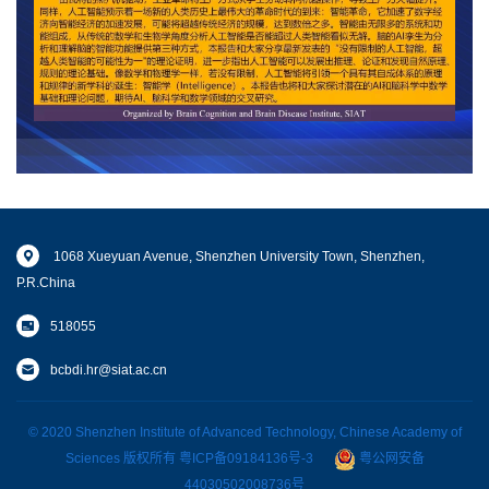
1068 Xueyuan Avenue, Shenzhen University Town, Shenzhen,
P.R.China
518055
bcbdi.hr@siat.ac.cn
© 2020 Shenzhen Institute of Advanced Technology, Chinese Academy of
Sciences 版权所有
粤ICP备09184136号-3
粤公网安备
44030502008736号