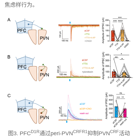
焦虑样行为。
D1R
CRFR1
CRF
图3.
PFC
通过peri-
PVN
抑制
PVN
活动