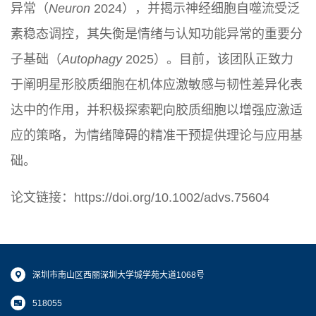
异常（
Neuron
2024），并揭示神经细胞自噬流受泛
素稳态调控，其失衡是情绪与认知功能异常的重要分
子基础（
Autophagy
2025）。目前，该团队正致力
于阐明星形胶质细胞在机体应激敏感与韧性差异化表
达中的作用，并积极探索靶向胶质细胞以增强应激适
应的策略，为情绪障碍的精准干预提供理论与应用基
础。
论文链接：
https://doi.org/10.1002/advs.75604
深圳市南山区西丽深圳大学城学苑大道1068号
518055